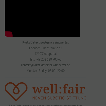
Kurtz Detective Agency Wuppertal
Friedrich-Ebert-Straße 55
42103 Wuppertal
Tel.: +49 202 528 900 63
kontakt@kurtz-detektei-wuppertal.de
Monday–Friday: 08:00–20:00
Since 2016, Kurtz Investigations has continuously supported the