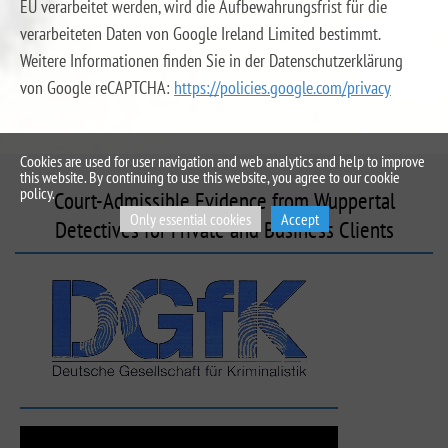
EU verarbeitet werden, wird die Aufbewahrungsfrist für die
verarbeiteten Daten von Google Ireland Limited bestimmt.
Weitere Informationen finden Sie in der Datenschutzerklärung
von Google reCAPTCHA:
https://policies.google.com/privacy
Cookies are used for user navigation and web analytics and help to improve
this website. By continuing to use this website, you agree to our cookie
policy.
Court-Admissible Evidence from Wuppertal
Only essential cookies
Accept
Detectives for Private and Business Clients