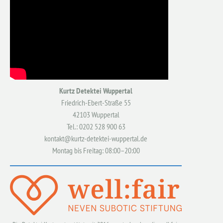
Kurtz Detektei Wuppertal
Friedrich-Ebert-Straße 55
42103 Wuppertal
Tel.: 0202 528 900 63
kontakt@kurtz-detektei-wuppertal.de
Montag bis Freitag: 08:00–20:00