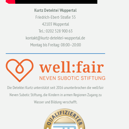
Kurtz Detektei Wuppertal
Friedrich-Ebert-Straße 55
42103 Wuppertal
Tel.: 0202 528 900 63
kontakt@kurtz-detektei-wuppertal.de
Montag bis Freitag: 08:00–20:00
Die Detektei Kurtz unterstützt seit 2016 ununterbrochen die well:fair
Neven Subotic Stiftung, die Kindern in armen Regionen Zugang zu
Wasser und Bildung verschafft.