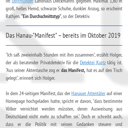
im
Dortmunder
Landhaus Dieckmanns gegeben. Maximal 1,80 m
groß, helles Hemd, schwarze Schuhe, dunkler Anzug, so erscheint
Rathjen.
"Ein Durchschnittstyp"
, so der Detektiv.
Das Hanau-"Manifest" – bereits im Oktober 2019
"Ich saß zweieinhalb Stunden mit ihm zusammen", erzählt Holger,
der als beratender Privatdetektiv für die
Detektei Kurtz
tätig ist.
"Aus seiner Aktentasche zog er
das Manifest,
hat es auf den Tisch
gelegt", erinnert sich Holger.
In dem 24-seitigen Manifest, das der
Hanauer Attentäter
auf einer
Homepage hochgeladen hatte, spricht er davon, "dass bestimmte
Völker vernichtet werden müssten, deren Ausweisung aus
Deutschland nicht mehr zu schaffen sei." Doch er schreibt auch,
dass er die Politik mit seinen Gedanken steuere und