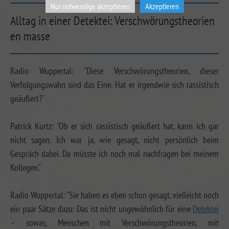
Nur notwendige akzeptieren
Akzeptieren
Alltag in einer Detektei: Verschwörungstheorien
en masse
Radio Wuppertal: "Diese Verschwörungstheorien, dieser
Verfolgungswahn sind das Eine. Hat er irgendwie sich rassistisch
geäußert?"
Patrick Kurtz: "Ob er sich rassistisch geäußert hat, kann ich gar
nicht sagen. Ich war ja, wie gesagt, nicht persönlich beim
Gespräch dabei. Da müsste ich noch mal nachfragen bei meinem
Kollegen."
Radio Wuppertal: "Sie haben es eben schon gesagt, vielleicht noch
ein paar Sätze dazu: Das ist nicht ungewöhnlich für eine
Detektei
– sowas, Menschen mit Verschwörungstheorien, mit