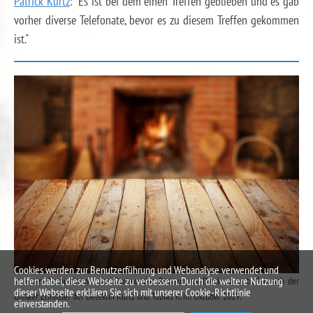
Patrick Kurtz
: "Es ist bei dem einen Treffen geblieben und es gab
vorher diverse Telefonate, bevor es zu diesem Treffen gekommen
ist."
Cookies werden zur Benutzerführung und Webanalyse verwendet und
helfen dabei, diese Webseite zu verbessern. Durch die weitere Nutzung
In einem Kaminzimmer des Dortmunder Restaurants Dieckmanns trafen sich der
dieser Webseite erklären Sie sich mit unserer Cookie-Richtlinie
Unnaer Ermittler der Detektei Kurtz und Tobias R. im Oktober 2019.
einverstanden.